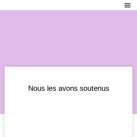
La f
Nos a
Nous 
Nous 
Nous les avons soutenus